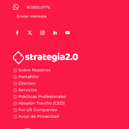
81.1500.0776
Enviar mensaje
Sobre Nosotros
=
Portafolio
=
Clientes
=
Servicios
=
Prácticas Profesionales
=
Absalón Treviño (CEO)
=
For US Companies
=
Aviso de Privacidad
=