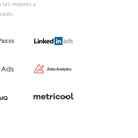
 las mejores y
rcado: