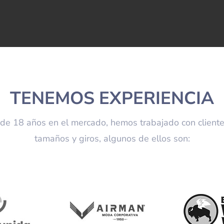
TENEMOS EXPERIENCIA
de 18 años en el mercado, hemos trabajado con cliente
tamaños y giros, algunos de ellos son: