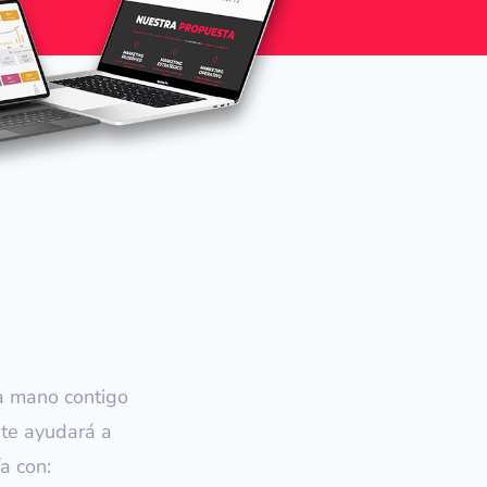
a mano contigo
 te ayudará a
a con: