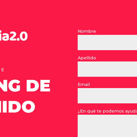
Nombre
Apellido
DE
NG DE
Email
IDO
¿En qué te podemos ayud